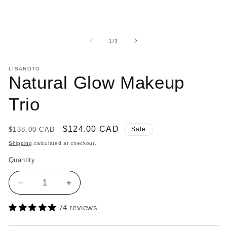
of
1
/
3
LISANOTO
Natural Glow Makeup
Trio
Regular
Sale
$124.00 CAD
$138.00 CAD
Sale
price
price
Shipping
calculated at checkout.
Quantity
Decrease
Increase
quantity
quantity
for
74 reviews
for
Natural
Natural