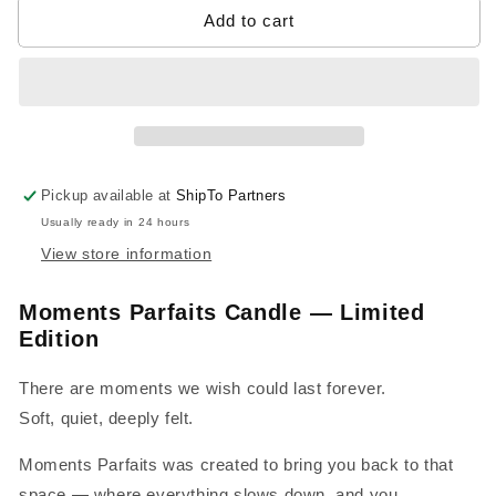
MOMENTS
MOMENTS
Add to cart
PARFAITS
PARFAITS
350g
350g
Pickup available at
ShipTo Partners
Usually ready in 24 hours
View store information
Moments Parfaits Candle — Limited
Edition
There are moments we wish could last forever.
Soft, quiet, deeply felt.
Moments Parfaits was created to bring you back to that
space — where everything slows down, and you