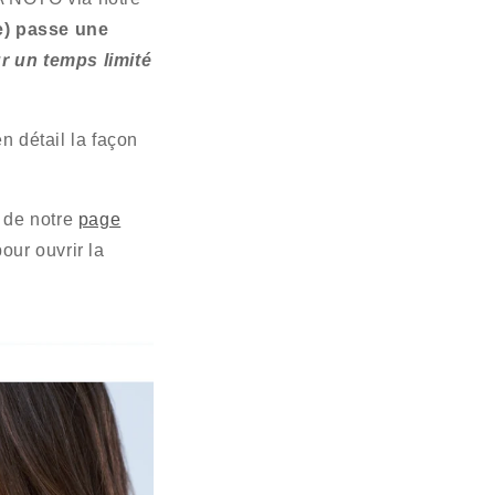
e) passe une
ur un temps limité
en détail la façon
 de notre
page
our ouvrir la