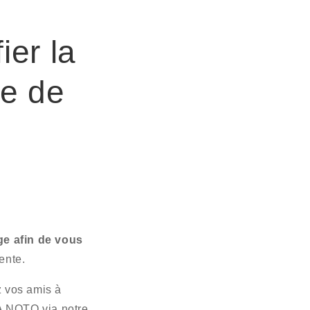
ier la
me de
e afin de vous
ente.
z vos amis à
ISA NOTO via notre