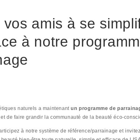
z vos amis à se simplif
âce à notre program
nage
iques naturels a maintenant
un programme de parrainag
et de faire grandir la communauté de la beauté éco-consci
participez à notre système de référence/parrainage et invite
ne beauté bien-être toute naturelle, simple et efficace de L